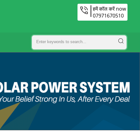
हमें कॉल करें now
07971670510