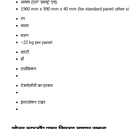
आयाम (एल* डब्ल्यू* एच)
1960 mm x 990 mm x 40 mm (for standard panel; other si
रंग
काला
वज़न
~22 kg per panel
वारंटी
हाँ
एप्लीकेशन
टेक्नोलॉजी का प्रकार
इंस्टालेशन टाइप